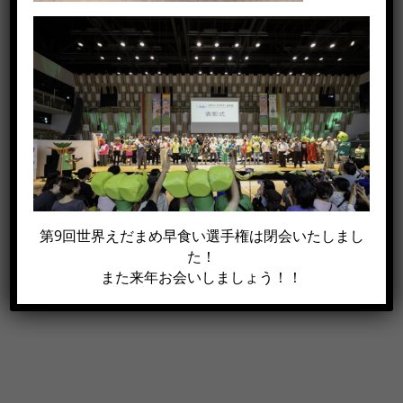
この記事がイイね！と思った方は
シェアして下さい!!
Facebook
X
電
第9回世界えだまめ早食い選手権は閉会いたしまし
子
た！
メ
また来年お会いしましょう！！
ー
ル