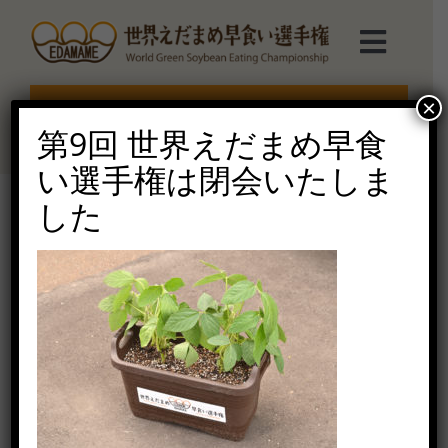
Skip
to
Toggl
content
Navig
選手権TOP
×
エントリー受付終了
第9回 世界えだまめ早食
選手権について
い選手権は閉会いたしま
した
えだまめmarche
えだまめプランタ画像３
2020年7月9日（木）
ルール説明
ご協賛受付
お問い合せ