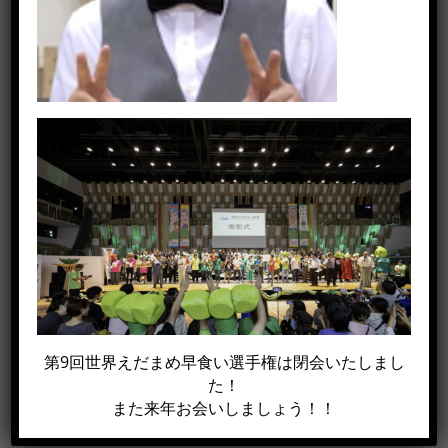
この記事がイイね！と思った方は
シェアして下さい!!
Facebook
X
電
第9回世界えだまめ早食い選手権は閉会いたしまし
子
た！
メ
また来年お会いしましょう！！
ー
ル