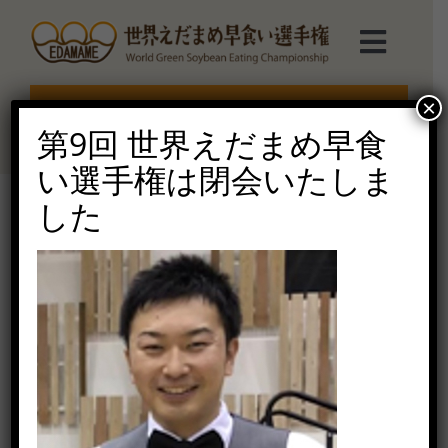
Skip
to
Toggl
content
Navig
選手権TOP
×
エントリー受付終了
第9回 世界えだまめ早食
選手権について
い選手権は閉会いたしま
した
えだまめmarche
野崎さん
2020年9月5日（土）
ルール説明
ご協賛受付
お問い合せ