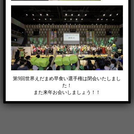
この記事がイイね！と思った方は
シェアして下さい!!
第9回世界えだまめ早食い選手権は閉会いたしまし
Facebook
X
電
た！
子
また来年お会いしましょう！！
メ
ー
ル