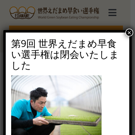
Skip
to
Toggl
content
Navig
選手権TOP
×
エントリー受付終了
第9回 世界えだまめ早食
選手権について
い選手権は閉会いたしま
した
えだまめmarche
髟ｷ驛ｨ霎ｲ蝨偵そ繝ｬ繧ｯ繝・
450A9398
ルール説明
2021年4月7日（水）
ご協賛受付
お問い合せ