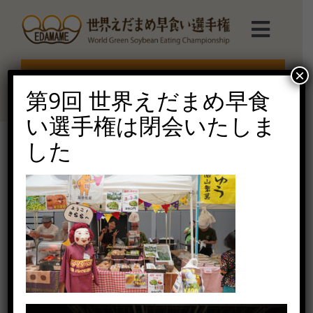
Skip
to
Toggl
content
Navig
選手権TOP
×
エントリー受付終了
第9回 世界えだまめ早食
選手権について
い選手権は閉会いたしま
した
えだまめmarche
2019-16
2020年7月7日（火）
ルール説明
ご協賛受付
お問い合せ