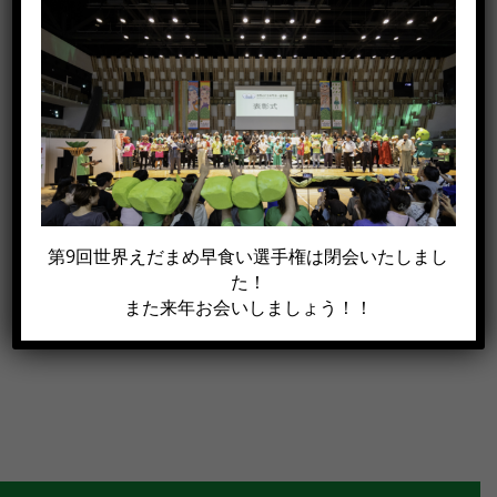
この記事がイイね！と思った方は
シェアして下さい!!
Facebook
X
電
第9回世界えだまめ早食い選手権は閉会いたしまし
子
た！
メ
また来年お会いしましょう！！
ー
ル