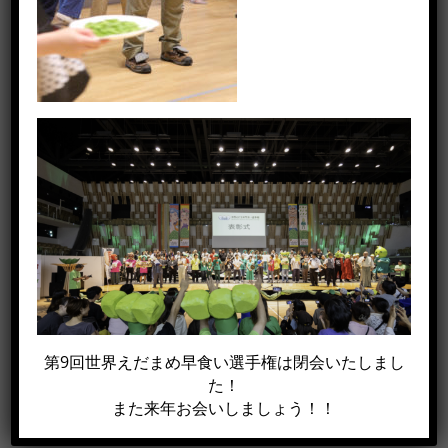
この記事がイイね！と思った方は
シェアして下さい!!
Facebook
X
電
第9回世界えだまめ早食い選手権は閉会いたしまし
子
た！
メ
また来年お会いしましょう！！
ー
ル