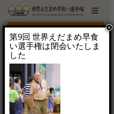
Skip
to
Toggl
content
Navig
選手権TOP
×
エントリー受付終了
第9回 世界えだまめ早食
選手権について
い選手権は閉会いたしま
した
えだまめmarche
2019-25
2020年7月7日（火）
ルール説明
ご協賛受付
お問い合せ