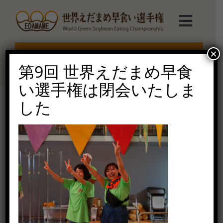
Skip
to
Toggl
content
Navig
選手権TOP
×
エントリー受付終了
第9回 世界えだまめ早食
選手権について
い選手権は閉会いたしま
した
えだまめmarche
2019-36
2020年7月7日（火）
ルール説明
ご協賛受付
お問い合せ