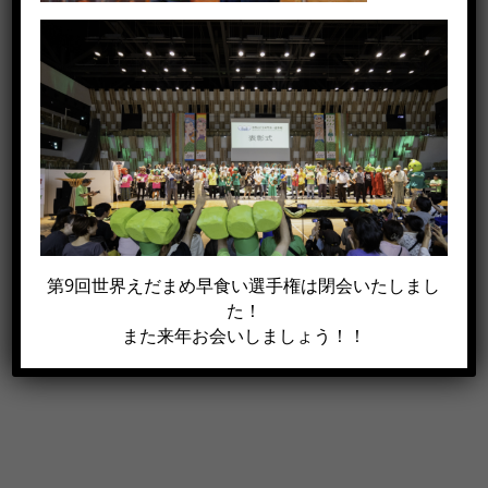
この記事がイイね！と思った方は
シェアして下さい!!
Facebook
X
電
第9回世界えだまめ早食い選手権は閉会いたしまし
子
た！
メ
また来年お会いしましょう！！
ー
ル