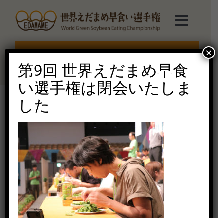
Skip
to
Toggl
content
Navig
選手権TOP
×
エントリー受付終了
第9回 世界えだまめ早食
選手権について
い選手権は閉会いたしま
した
えだまめmarche
2019-62
2020年7月7日（火）
ルール説明
ご協賛受付
お問い合せ