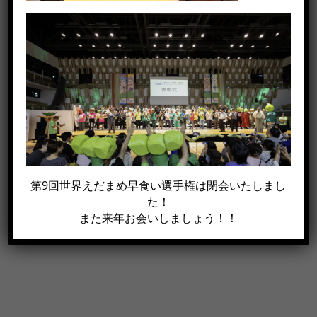
この記事がイイね！と思った方は
シェアして下さい!!
Facebook
X
電
第9回世界えだまめ早食い選手権は閉会いたしまし
子
た！
メ
また来年お会いしましょう！！
ー
ル