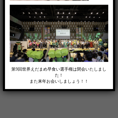
この記事がイイね！と思った方は
シェアして下さい!!
Facebook
X
電
第9回世界えだまめ早食い選手権は閉会いたしまし
子
た！
メ
また来年お会いしましょう！！
ー
ル