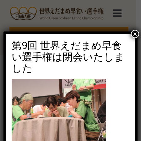
Skip
to
Toggl
content
Navig
選手権TOP
×
エントリー受付終了
第9回 世界えだまめ早食
選手権について
い選手権は閉会いたしま
した
えだまめmarche
2019-69
2020年7月7日（火）
ルール説明
ご協賛受付
お問い合せ