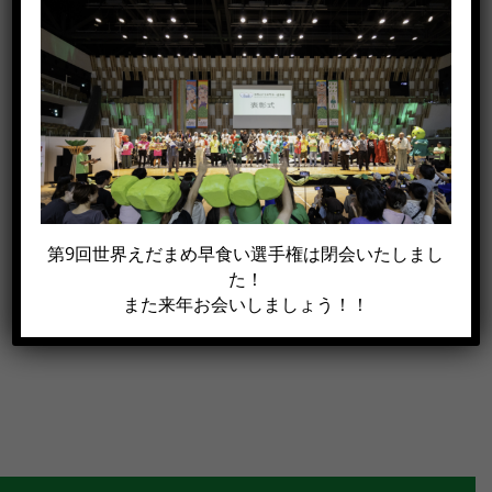
この記事がイイね！と思った方は
シェアして下さい!!
Facebook
X
電
第9回世界えだまめ早食い選手権は閉会いたしまし
子
た！
メ
また来年お会いしましょう！！
ー
ル