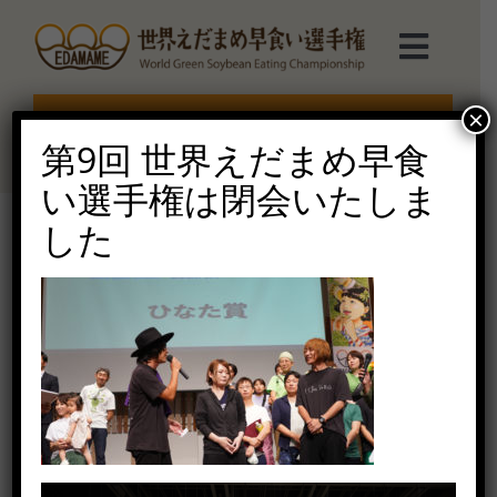
Skip
to
Toggl
content
Navig
選手権TOP
×
エントリー受付終了
第9回 世界えだまめ早食
選手権について
い選手権は閉会いたしま
した
えだまめmarche
2019-71
2020年7月7日（火）
ルール説明
ご協賛受付
お問い合せ