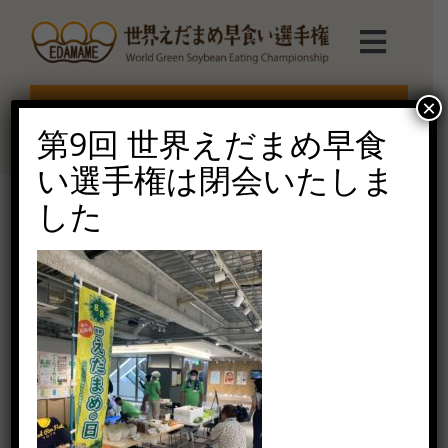
Skip
to
Toggl
content
Navig
選手権TOP
×
エントリー受付終了
第9回 世界えだまめ早食
選手権について
い選手権は閉会いたしま
した
えだまめmarche
210808 まめの日(長岡
編)_210810_93
ルール説明
2021年8月10日（火）
ご協賛受付
お問い合せ