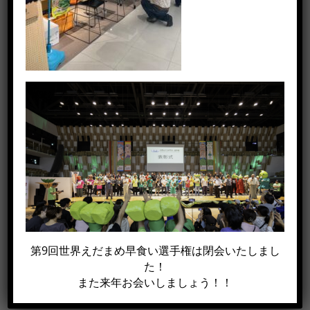
この記事がイイね！と思った方は
シェアして下さい!!
第9回世界えだまめ早食い選手権は閉会いたしまし
Facebook
X
電
た！
子
また来年お会いしましょう！！
メ
ー