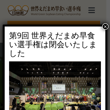
Skip
to
Toggl
content
Navig
選手権TOP
×
エントリー受付終了
第9回 世界えだまめ早食
選手権について
い選手権は閉会いたしま
した
えだまめmarche
ルール説明
ご協賛受付
お問い合せ