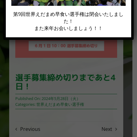
第9回世界えだまめ早食い選手権は閉会いたしまし
た！
また来年お会いしましょう！！
選手募集締め切りまであと4
日！
Published On: 2024年5月28日（火）
Categories:
世界えだまめ早食い選手権
Previous
Next