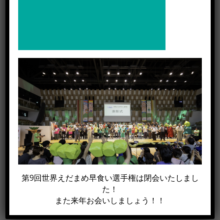
この記事がイイね！と思った方は
シェアして下さい!!
Facebook
X
電
第9回世界えだまめ早食い選手権は閉会いたしまし
子
た！
メ
また来年お会いしましょう！！
ー
ル