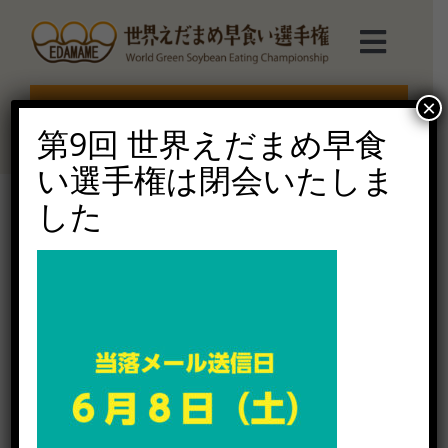
Skip
to
Toggl
content
Navig
選手権TOP
×
エントリー受付終了
第9回 世界えだまめ早食
選手権について
い選手権は閉会いたしま
した
えだまめmarche
アートボード 40-100n
2024年6月1日（土）
ルール説明
ご協賛受付
お問い合せ