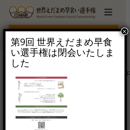
Skip
to
Toggl
content
Navig
選手権TOP
×
エントリー受付終了
第9回 世界えだまめ早食
選手権について
い選手権は閉会いたしま
した
えだまめmarche
97706666_746762699468590_5763509
2020年7月5日（日）
ルール説明
ご協賛受付
お問い合せ