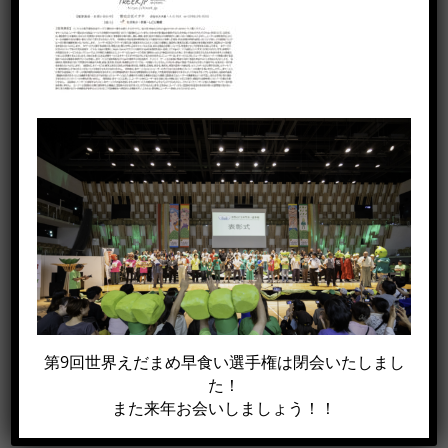
この記事がイイね！と思った方は
シェアして下さい!!
Facebook
X
電
第9回世界えだまめ早食い選手権は閉会いたしまし
子
た！
メ
また来年お会いしましょう！！
ー
ル