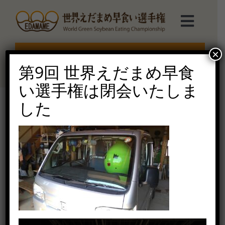
Skip
to
Toggl
content
Navig
選手権TOP
×
エントリー受付終了
第9回 世界えだまめ早食
選手権について
い選手権は閉会いたしま
した
えだまめmarche
DSC_0808
2021年7月27日（火）
ルール説明
ご協賛受付
お問い合せ