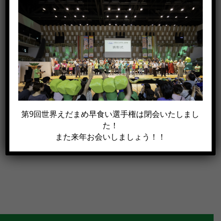
この記事がイイね！と思った方は
シェアして下さい!!
Facebook
X
電
第9回世界えだまめ早食い選手権は閉会いたしまし
子
た！
メ
また来年お会いしましょう！！
ー
ル