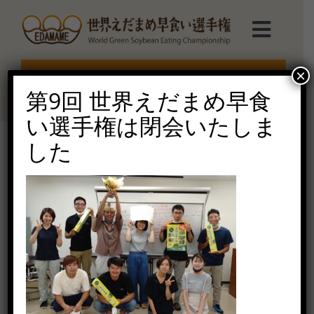
Skip
to
Toggl
content
Navig
選手権TOP
×
エントリー受付終了
第9回 世界えだまめ早食
選手権について
い選手権は閉会いたしま
した
えだまめmarche
DSC_0830
2021年7月27日（火）
ルール説明
ご協賛受付
お問い合せ