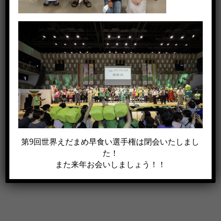
この記事がイイね！と思った方は
シェアして下さい!!
Facebook
X
電
第9回世界えだまめ早食い選手権は閉会いたしまし
子
た！
メ
また来年お会いしましょう！！
ー
ル